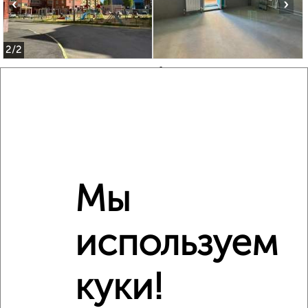
‹
›
2
/2
3-к квартира, вторичка, 90м², 5/9 этаж
₽
₽
12 000 000
134 000
за м²
мкр. Оршанский, Комсомольская 86
Агентство, 04.08.2026
Мы
‹
›
используем
2
/2
куки!
2-к квартира, строящийся дом, 65м², 3/9 этаж
₽
₽
6 466 000
100 000
за м²