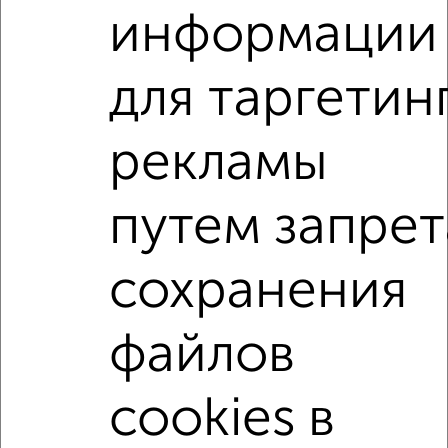
написать сообщение в любом удобном для вас
информации
мессенджере, это безопасно и бесплатно.
Для покупки квартиры доступна ипотека от крупнейших
для таргетин
банков России: СберБанк, ВТБ, Альфа-Банк,
Россельхозбанк, Совкомбанк, Т-Банк, Росбанк, Почта
Банк на сумму от 400 000 до 120 000 000 рублей сроком
рекламы
до 30 лет.
Сайт работает во многих городах России.
путем запрет
Сколько стоит купить квартиру в Йошкар-Оле?
Цена недвижимости: мин. от
4650000
руб. до макс.
сохранения
12000000
руб.
Средняя цена:
7749032
руб.
файлов
Цена за м2: от
140909
руб. до
111111
руб.
Средняя цена за м2:
119215
руб.
cookies в
Площадь: от
33
м2 до
108
м2