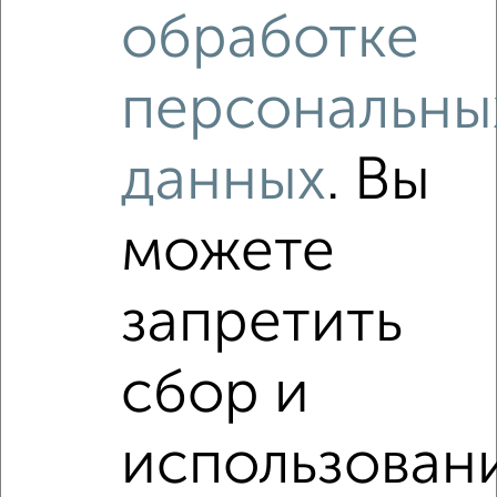
обработке
₽
₽
10 185 200
160 200
за м²
мкр. Западный, микрорайон Западный
Агентство, 06.08.2026
персональны
Как купить квартиру, в строящемся доме, без ремонта,
данных
. Вы
без отделки в Йошкар-Оле на сайте Йошкар-Ола-
недвижимость?
можете
Используя удобную форму поиска с множеством
фильтров и сортировкой по параметрам, вы можете
подобрать для покупки квартиру, в строящемся доме, без
запретить
ремонта, без отделки в Йошкар-Оле.
Найденные предложения: 0 объявлений, можно
сбор и
посмотреть в виде списка или на карте, с описанием,
расположением, ценой и другими подробностями.
Подберите подходящую недвижимость из предложений
использован
от собственников, риэлторов, застройщиков и агенств
недвижимости, связаться с ними можно по телефону или