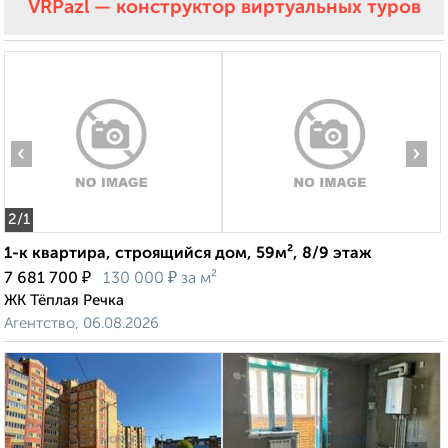
VRPazl — конструктор виртуальных туров
‹
›
2
/1
1-к квартира, строящийся дом, 59м², 8/9 этаж
₽
₽
7 681 700
130 000
за м²
ЖК Тёплая Речка
Агентство, 06.08.2026