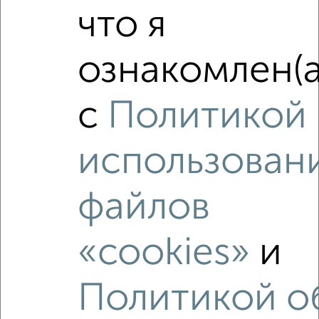
что я
‹
›
ознакомлен(а
2
/2
1-к квартира, вторичка, 33м², 5/9 этаж
с
Политикой
₽
₽
5 300 000
160 700
за м²
Медведевский район, мкр. Овощевод, ЖК Новый Арт Сити,
Молодёжная 24
использован
Агентство, 06.08.2026
файлов
«cookies»
и
‹
›
Политикой о
2
/2
1-к квартира, строящийся дом, 64м², 6/9 этаж