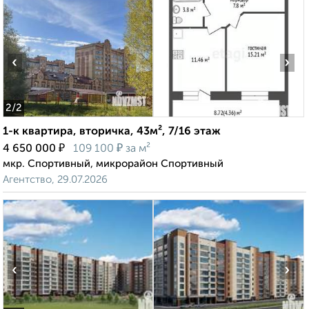
‹
›
2
/2
1-к квартира, вторичка, 43м², 7/16 этаж
₽
₽
4 650 000
109 100
за м²
мкр. Спортивный, микрорайон Спортивный
Агентство, 29.07.2026
‹
›