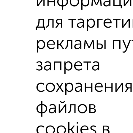
информаци
Подберите подходящую недвижимость из предложений
от собственников, риэлторов, застройщиков и агенств
недвижимости, связаться с ними можно по телефону или
для таргети
написать сообщение в любом удобном для вас
мессенджере, это безопасно и бесплатно.
рекламы пу
Для покупки квартиры доступна ипотека от крупнейших
банков России: СберБанк, ВТБ, Альфа-Банк,
Россельхозбанк, Совкомбанк, Т-Банк, Росбанк, Почта
Банк на сумму от 400 000 до 120 000 000 рублей сроком
запрета
до 30 лет.
Сайт работает во многих городах России.
сохранени
Сколько стоит купить квартиру в Йошкар-Оле?
Цена недвижимости: мин. от
4150000
руб. до макс.
файлов
10950000
руб.
Средняя цена:
7247625
руб.
cookies в
Цена за м2: от
112162
руб. до
120329
руб.