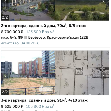
‹
›
2
/2
2-к квартира, сданный дом, 70м², 6/9 этаж
₽
₽
8 700 000
123 500
за м²
мкр. 6-й, ЖК III Берёзово, Красноармейская 122В
Агентство, 04.08.2026
‹
›
2
/2
3-к квартира, сданный дом, 91м², 4/10 этаж
₽
₽
9 625 000
105 800
за м²