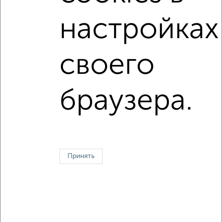
Средняя цена за м2:
113244
руб.
настройках
Площадь: от
37
м2 до
91
м2
Средняя площадь:
64
м2
своего
Однокомнатные
Двухкомнатные
Трехкомнатные
4‑комнатные
Квартиры студии
От застройщика
Без посредников
Вторичное жилье
браузера.
В новостройке
В строящемся доме
В новом доме
Контакты
Политика конфиденциальности
Пользовательское соглашение
Йошкар-Ола, улица Красноармейская 43
© 2015–2026
Сайт-доска объявлений недвижимости
О проекте
Принять
Реклама на портале
Новости
Статьи
Блог
Риэлторы
Агентства
Застройщики
Ипотечный калькулятор
Консультации по недвижимости
Разместить объявление
Скачать приложение
Соцсети (vk.com | t.me | dzen.ru)