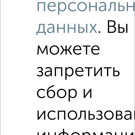
персональ
₽
₽
4 490 000
121 400
за м²
Медведевский район, мкр. Овощевод, ЖК Новый Арт Сити,
Молодёжная 24
данных
. Вы
Агентство, 27.07.2026
можете
1 / 1
Как купить квартиру, в сданном доме, с центральным
запретить
отоплением в Йошкар-Оле на сайте Йошкар-Ола-
недвижимость?
Используя удобную форму поиска с множеством
сбор и
фильтров и сортировкой по параметрам, вы можете
подобрать для покупки квартиру, в сданном доме, с
центральным отоплением в Йошкар-Оле.
использова
Найденные предложения: 24 объявлений, можно
посмотреть в виде списка или на карте, с описанием,
расположением, ценой и другими подробностями.