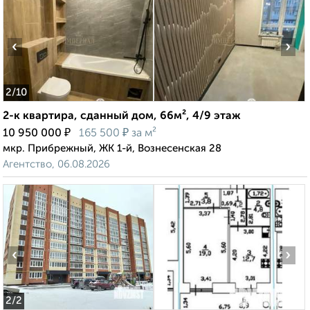
‹
›
2
/10
2-к квартира, сданный дом, 66м², 4/9 этаж
₽
₽
10 950 000
165 500
за м²
мкр. Прибрежный, ЖК 1-й, Вознесенская 28
Агентство, 06.08.2026
‹
›
2
/2