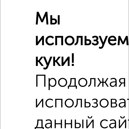
‹
›
Мы
2
/2
используем
1-к квартира, сданный дом, 42м², 4/10 этаж
₽
₽
4 450 000
106 000
за м²
Медведевский район, мкр. Овощевод, Молодёжная 14В
куки!
Агентство, 04.08.2026
Продолжая
‹
›
использова
2
/2
данный сай
2-к квартира, сданный дом, 72м², 6/10 этаж
₽
₽