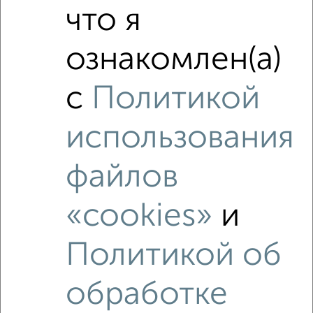
что я
‹
›
ознакомлен(а)
2
/2
с
Политикой
2-к квартира, вторичка, 105м², 2/7 этаж
₽
₽
10 000 000
95 300
за м²
использования
мкр. 2-й, Машиностроителей 4б
Агентство, 05.08.2026
файлов
«cookies»
и
‹
›
Политикой об
обработке
2
/2