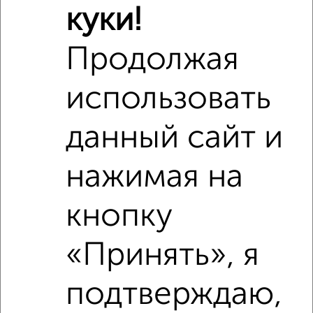
куки!
Продолжая
использовать
данный сайт и
нажимая на
кнопку
Рядом, с меньшей ценой
«Принять», я
Недалеко от 77-й квартал с ценой ниже
подтверждаю,