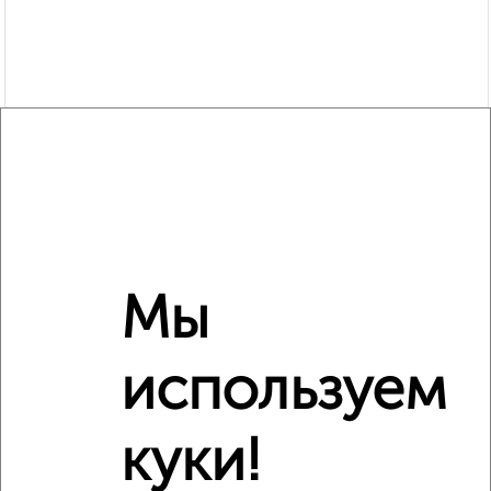
Мы
используем
Рядом, с меньшей ценой
Недалеко от 315-й квартал с ценой ниже
куки!