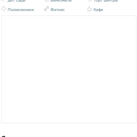
Дет. сады
Банкоматы
Торг. центры
Поликлиники
Фитнес
Кафе