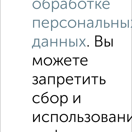
обработке
персональны
‹
›
данных
. Вы
2
/5
1-к квартира, вторичка, 44м², 2/6 этаж
₽
₽
можете
6 120 000
139 100
за м²
мкр. Вашский, Панфилова 24
Агентство, 08.08.2026
запретить
VRPazl — конструктор виртуальных туров
сбор и
использован
‹
›