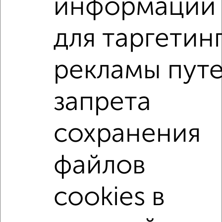
информации
2
/2
для таргетин
1-к квартира, вторичка, 35м², 7/7 этаж
₽
₽
6 290 000
180 300
за м²
рекламы пут
мкр. 5-й, Димитрова 59
Агентство, 07.08.2026
запрета
1-к квартиры
Поиск по схожим параметрам:
сохранения
жилой комплекс 77-й
на улице 77-й квартал
файлов
не первый этаж
не последний этаж
с балконом
с центральным отоплением
в строящихся домах
cookies в
в новостройках
в кирпичном доме
с раздельным санузлом
площадью до 50 м²