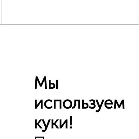
Мы
используем
Рядом, с меньшей ценой
Недалеко от 77-й квартал с ценой ниже
куки!