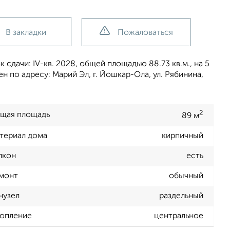
В закладки
Пожаловаться
сдачи: IV-кв. 2028, общей площадью 88.73 кв.м., на 5
 по адресу: Марий Эл, г. Йошкар-Ола, ул. Рябинина,
2
щая площадь
89 м
териал дома
кирпичный
лкон
есть
монт
обычный
нузел
раздельный
опление
центральное