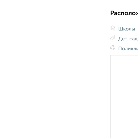
Располо
Школы
Дет. са
Поликл