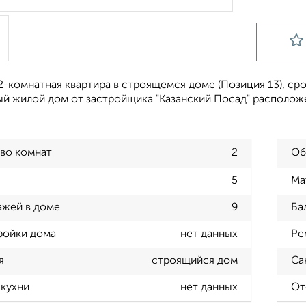
-комнатная квартира в строящемся доме (Позиция 13), срок 
й жилой дом от застройщика "Казанский Посад" расположен
во комнат
2
Об
5
Ма
ажей в доме
9
Ба
ройки дома
нет данных
Ре
я
строящийся дом
Са
кухни
нет данных
От