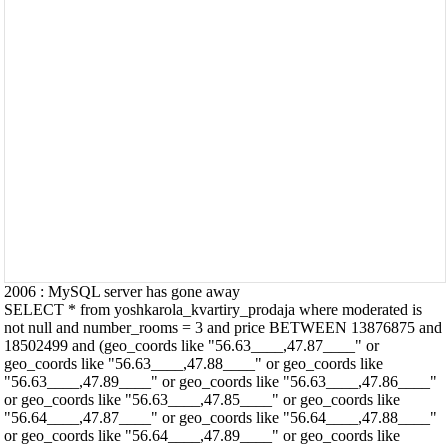
2006 : MySQL server has gone away
SELECT * from yoshkarola_kvartiry_prodaja where moderated is
not null and number_rooms = 3 and price BETWEEN 13876875 and
18502499 and (geo_coords like "56.63____,47.87____" or
geo_coords like "56.63____,47.88____" or geo_coords like
"56.63____,47.89____" or geo_coords like "56.63____,47.86____"
or geo_coords like "56.63____,47.85____" or geo_coords like
"56.64____,47.87____" or geo_coords like "56.64____,47.88____"
or geo_coords like "56.64____,47.89____" or geo_coords like