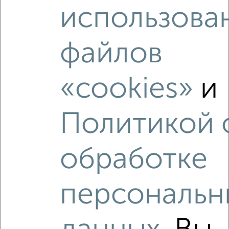
использова
файлов
‹
›
«cookies»
и
2
/2
1-к квартира, вторичка, 55м², 4/6 этаж
Политикой 
₽
₽
6 300 000
115 200
за м²
мкр. Лапшино, Вавилова 32
Агентство, 10.08.2026
обработке
персональн
‹
›