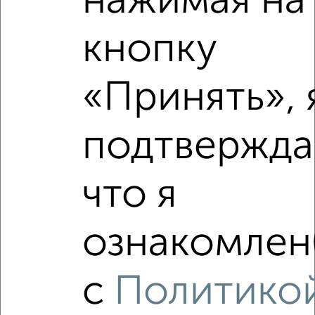
нажимая на
2
/2
кнопку
1-к квартира, вторичка, 40м², 1/5 этаж
₽
₽
5 100 000
128 500
за м²
мкр. Гомзово, Подольских Курсантов 21а
«Принять», 
Агентство, 10.08.2026
подтвержда
‹
›
что я
2
/2
ознакомлен(
1-к квартира, вторичка, 38м², 8/10 этаж
₽
₽
5 750 000
153 400
за м²
с
Политико
мкр. Фестивальный, Фестивальная 56
Агентство, 10.08.2026