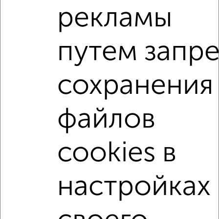
₽
₽
рекламы
5 750 000
143 800
за м²
мкр. 3-й, Дружбы 111
Агентство, 07.08.2026
путем запре
1-к квартиры
Поиск по схожим параметрам:
сохранения
микрорайон 5-й
на улице Димитрова
файлов
с хорошим ремонтом
не первый этаж
в малоэтажном доме
с балконом
cookies в
с центральным отоплением
Вторичное жилье
в кирпичном доме
с раздельным санузлом
настройках
площадью до 50 м²
С большой лоджией