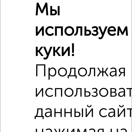
Мы
используем
куки!
Продолжая
Рядом, с меньшей ценой
Недалеко от Димитрова 59А с ценой ниже
использова
данный сайт
‹
›