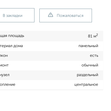
В закладки
Пожаловаться
2
щая площадь
81 м
териал дома
панельный
лкон
есть
монт
обычный
нузел
раздельный
опление
центральное