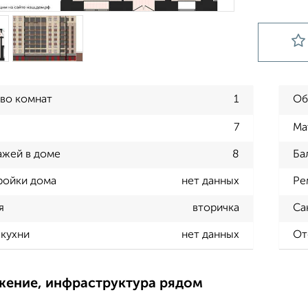
во комнат
1
Об
7
Ма
ажей в доме
8
Ба
ройки дома
нет данных
Ре
я
вторичка
Са
кухни
нет данных
От
жение, инфраструктура рядом