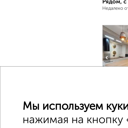
Рядом, с
Недалеко о
‹
2
/2
Мы используем куки
1-к квар
нажимая на кнопку 
Поиск по с