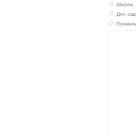
Школы
Дет. са
Поликл