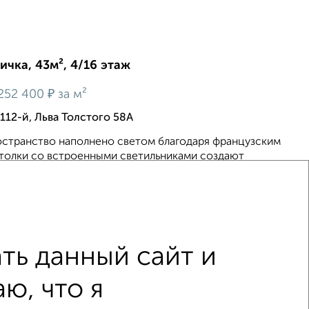
ичка, 43м², 4/16 этаж
₽
252 400
за м²
112-й, Льва Толстого 58А
остранство наполнено светом благодаря французским
отолки со встроенными светильниками создают
ю атмосферу. Климат-контроль обеспечивают сплит-
.
6
ть данный сайт и
ю, что я