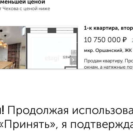
 меньшей ценой
т Чехова с ценой ниже
1-к квартира, втор
₽
10 750 000
мкр. Оршанский, ЖК 
›
Продам квартиру. Пр
окнам, а натяжные п
современную и уютну
система кондициони..
Агентство, 06.08.202
!
Продолжая использова
тиры
«Принять», я подтвержда
хожим параметрам: