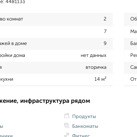
зе: 4481133
во комнат
2
Об
7
Ма
ажей в доме
9
Ба
ройки дома
нет данных
Ре
я
вторичка
Са
кухни
14 м²
От
жение, инфраструктура рядом
Продукты
ды
Банкоматы
иники
Фитнес