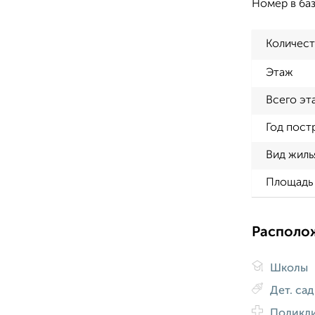
Номер в ба
Количест
Этаж
Всего эт
Год пост
Вид жиль
Площадь 
Располо
Школы
Дет. са
Поликл