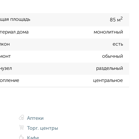
2
щая площадь
85 м
териал дома
монолитный
лкон
есть
монт
обычный
нузел
раздельный
опление
центральное
Аптеки
Торг. центры
Кафе