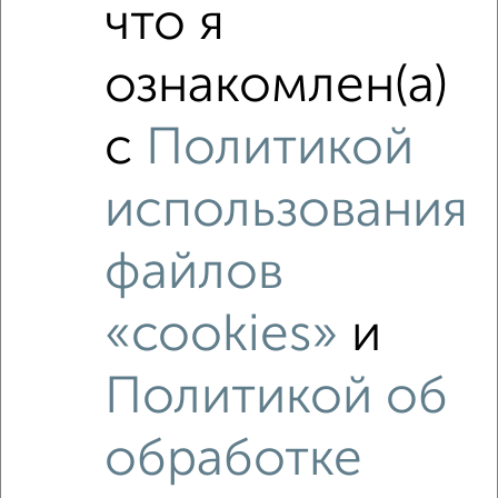
Средняя цена по городу
что я
Похожие предложения рядом
ознакомлен(а)
3‑комнатные квартиры недалеко от Петрова 12
с
Политикой
использования
файлов
«cookies»
и
Политикой об
обработке