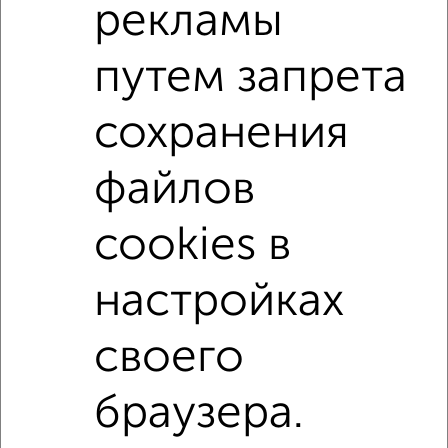
рекламы
3-к квартиры
Поиск по схожим параметрам:
путем запрета
микрорайон Юбилейный
на улице Петрова
сохранения
не первый этаж
не последний этаж
с балконом
с центральным отоплением
Вторичное жилье
файлов
в панельном доме
с раздельным санузлом
площадью до 80 м²
cookies в
настройках
Однокомнатные
Двухкомнатные
Трехкомнатные
4‑комнатные
Квартиры студии
От застройщика
Без посредников
Вторичное жилье
своего
В новостройке
В строящемся доме
В новом доме
браузера.
Контакты
Политика конфиденциальности
Пользовательское соглашение