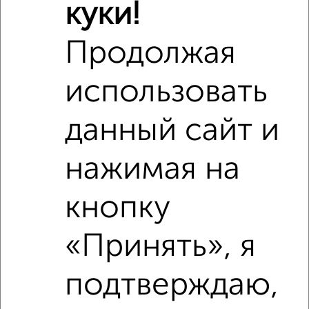
куки!
Продолжая
использовать
Сравнение средних цен
данный сайт и
3‑комнатные квартиры с похожей площадью ±10%
нажимая на
₽
8 270 000
кнопку
₽
5 800 000
«Принять», я
₽
8 140 000
подтверждаю,
Средняя цена район
Это предложение