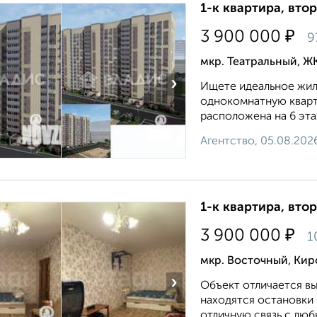
1-к квартира, втор
₽
3 900 000
9
мкр. Театральный, ЖК
›
Ищете идеальное жил
однокомнатную кварт
расположена на 6 эта
Агентство, 05.08.202
1-к квартира, втор
₽
3 900 000
1
мкр. Восточный, Кир
›
Объект отличается в
находятся остановки
отличную связь с лю