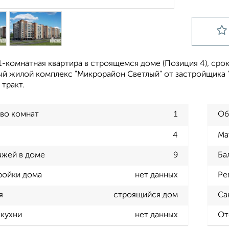
-комнатная квартира в строящемся доме (Позиция 4), срок с
й жилой комплекс "Микрорайон Светлый" от застройщика "
тракт.
во комнат
1
Об
4
Ма
ажей в доме
9
Ба
ройки дома
нет данных
Ре
я
строящийся дом
Са
кухни
нет данных
От