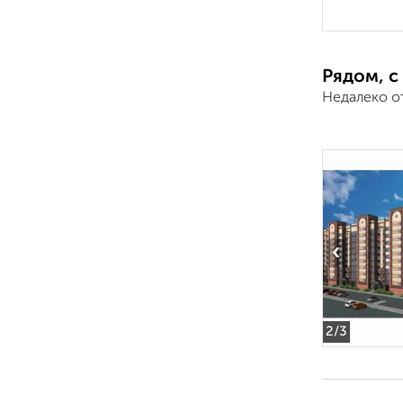
Рядом, с
Недалеко о
‹
2
/3