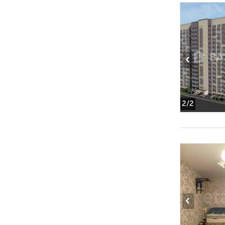
‹
2
/2
‹