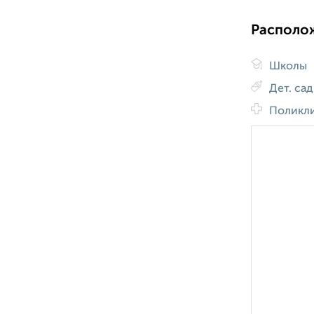
Располо
Школы
Дет. са
Поликл