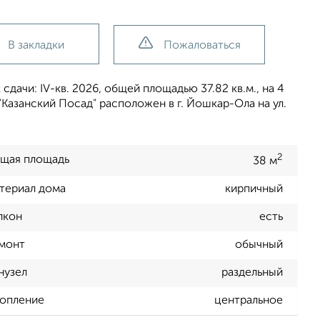
В закладки
Пожаловаться
дачи: IV-кв. 2026, общей площадью 37.82 кв.м., на 4
Казанский Посад" расположен в г. Йошкар-Ола на ул.
2
щая площадь
38 м
териал дома
кирпичный
лкон
есть
монт
обычный
нузел
раздельный
опление
центральное