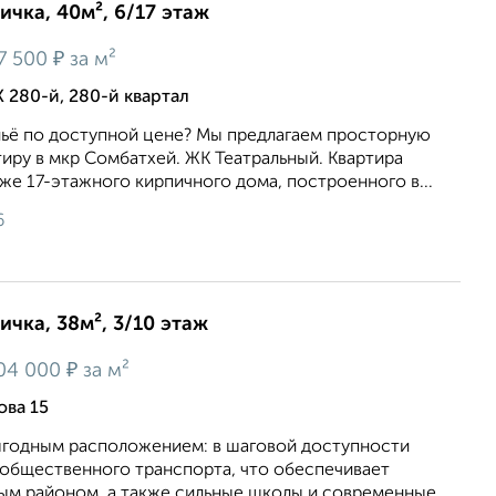
ичка, 40м², 6/17 этаж
₽
7 500
за м²
 280-й, 280-й квартал
ьё по доступной цене? Мы предлагаем просторную
иру в мкр Сомбатхей. ЖК Театральный. Квартира
же 17-этажного кирпичного дома, построенного в...
6
ичка, 38м², 3/10 этаж
₽
04 000
за м²
ова 15
ыгодным расположением: в шаговой доступности
 общественного транспорта, что обеспечивает
бым районом, а также сильные школы и современные