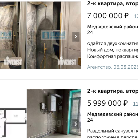
2-к квартира, втор
₽
7 000 000
1
Медведевский район
24
›
одаётся двухкомнатн
Новый дом, покварти
Комфортная распашная
Агентство, 06.08.202
2-к квартира, втор
₽
5 999 000
1
Медведевский район
24
›
Раздельный санузел 
расположен в перспе