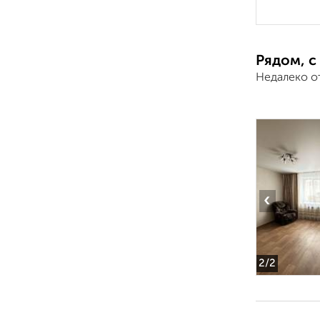
Рядом, с
Недалеко о
‹
2
/2