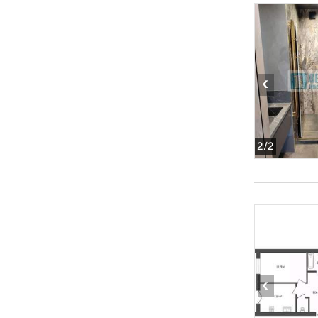
‹
2
/2
‹