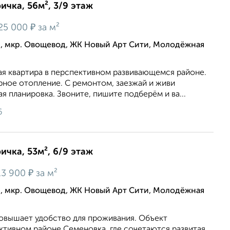
ичка, 56м², 3/9 этаж
₽
25 000
за м²
, мкр. Овощевод, ЖК Новый Арт Сити, Молодёжная
ая квартира в перспективном развивающемся районе.
рное отопление. С ремонтом, заезжай и живи
 планировка. Звоните, пишите подберём и ва...
6
ичка, 53м², 6/9 этаж
₽
13 900
за м²
, мкр. Овощевод, ЖК Новый Арт Сити, Молодёжная
повышает удобство для проживания. Объект
ктивном районе Семеновка, где сочетаются развитая