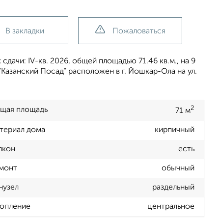
В закладки
Пожаловаться
дачи: IV-кв. 2026, общей площадью 71.46 кв.м., на 9
Казанский Посад" расположен в г. Йошкар-Ола на ул.
2
щая площадь
71 м
териал дома
кирпичный
лкон
есть
монт
обычный
нузел
раздельный
опление
центральное