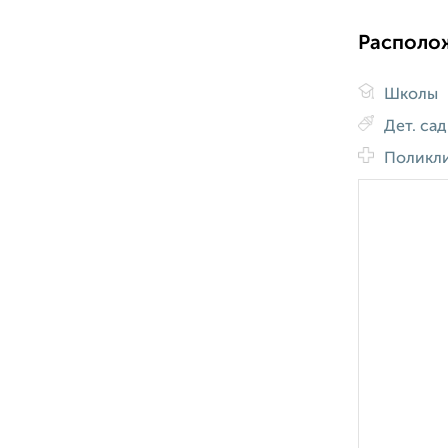
Располо
Школы
Дет. са
Поликл