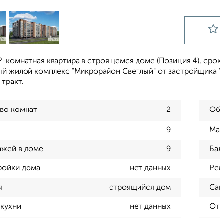
-комнатная квартира в строящемся доме (Позиция 4), срок с
й жилой комплекс "Микрорайон Светлый" от застройщика "
тракт.
во комнат
2
Об
9
Ма
ажей в доме
9
Ба
ройки дома
нет данных
Ре
я
строящийся дом
Са
кухни
нет данных
От