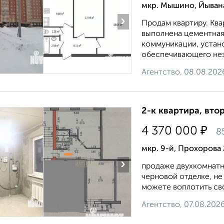
мкр. Мышино, Йыван
›
Продам квартиру. Ква
выполнена цементная
коммуникации, устано
обеспечивающего неза
Агентство, 08.08.202
2-к квартира, втор
₽
4 370 000
8
мкр. 9-й, Прохорова
›
продаже двухкомнатн
черновой отделке, не
можете воплотить сво
Агентство, 07.08.202