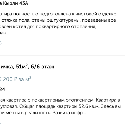
а Кырли 43А
ртира полностью подготовлена к чистовой отделке:
 стяжка пола, стены оштукатурены, подведены все
влен котел для поквартирного отопления,
в...
6
ичка, 51м², 6/6 этаж
₽
5 200
за м²
 24
ая квартира с поквартирным отоплением. Квартира в
 угловая. Общая площадь квартиры 52.6 кв.м. Здесь вы
и мечты в реальность. Pазвита инфр...
6