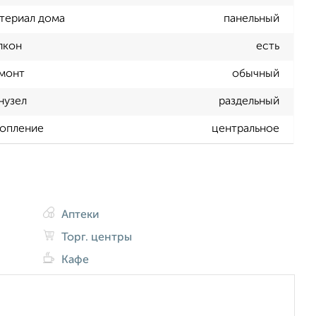
териал дома
панельный
лкон
есть
монт
обычный
нузел
раздельный
опление
центральное
Аптеки
Торг. центры
Кафе