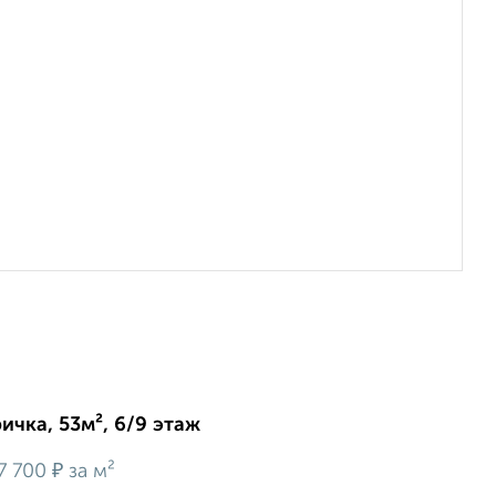
ичка, 53м², 6/9 этаж
₽
7 700
за м²