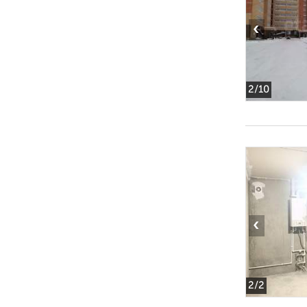
‹
2
/10
‹
2
/2