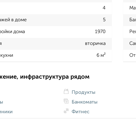
4
Ма
ажей в доме
5
Ба
ройки дома
1970
Ре
я
вторичка
Са
кухни
6 м²
От
жение, инфраструктура рядом
Продукты
ды
Банкоматы
иники
Фитнес