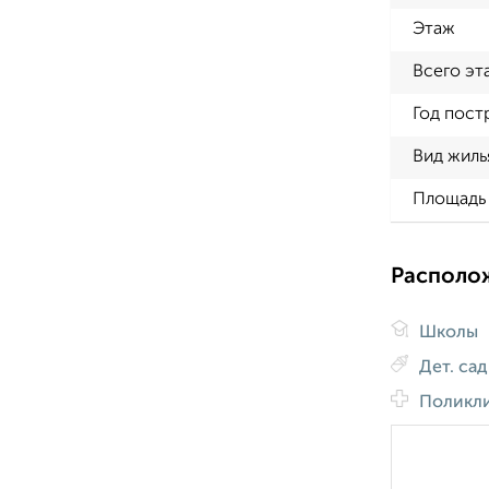
Этаж
Всего эт
Год пост
Вид жиль
Площадь 
Располо
Школы
Дет. са
Поликл