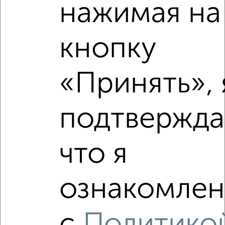
нажимая на
2
/2
1-к квартира, вторичка, 38м², 3/9 этаж
кнопку
₽
₽
4 600 000
121 100
за м²
мкр. Светлый, Сернурский тракт 9
Агентство, 06.08.2026
«Принять», 
подтвержда
‹
›
что я
2
/2
ознакомлен
1-к квартира, вторичка, 38м², 3/9 этаж
₽
₽
5 200 000
136 900
за м²
Медведевский район, мкр. Овощевод, Молодёжная 3Б
Агентство, 05.08.2026