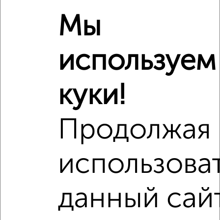
Мы
используем
куки!
Продолжая
Рядом, с меньшей ценой
Недалеко от жилой комплекс Семейный с ценой ниже
использова
данный сай
‹
›