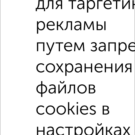
для таргети
1-к квартира, вторичка, 46м², 2/9 этаж
₽
₽
4 920 000
107 900
за м²
мкр. Светлый, Сернурский тракт 9
рекламы
Агентство, 04.08.2026
путем запр
1-к квартиры
Поиск по схожим параметрам:
сохранения
Медведевский район
микрорайон Овощевод
жилой комплекс Семейный
файлов
на улице жилой комплекс Семейный
не первый этаж
не последний этаж
с балконом
cookies в
с центральным отоплением
в строящихся домах
в новостройках
в кирпичном доме
настройках
с раздельным санузлом
площадью до 50 м²