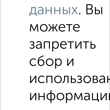
данных
. Вы
2
/2
можете
1-к квартира, вторичка, 44м², 1/9 этаж
₽
₽
4 533 280
102 900
за м²
Медведевский район, мкр. Овощевод, Молодёжная 17
запретить
Агентство, 04.08.2026
VRPazl — конструктор виртуальных туров
сбор и
использова
‹
›
информаци
2
/2