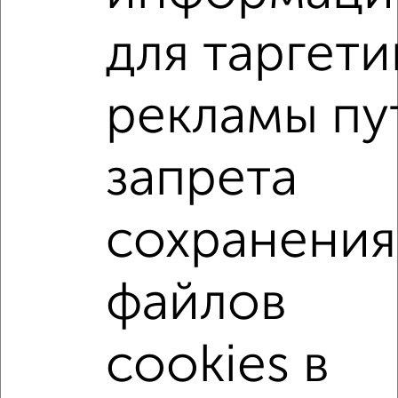
для таргети
2
/2
1-к квартира, вторичка, 30м², 3/9 этаж
рекламы пу
₽
₽
3 690 000
123 000
за м²
мкр. Машиностроитель, Рябинина 35
Агентство, 05.08.2026
запрета
1-к квартиры
сохранения
Поиск по схожим параметрам:
жилой комплекс 139-й
на улице ЖК Два Капитана
файлов
не первый этаж
не последний этаж
с балконом
c большой кухней
с центральным отоплением
cookies в
Вторичное жилье
в панельном доме
с раздельным санузлом
Цена до 5 000 000 руб.