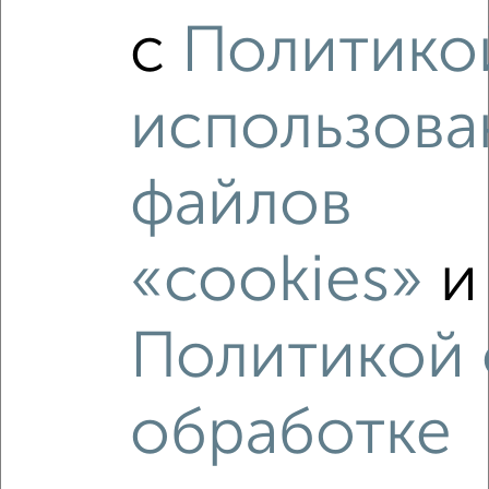
1-к квартира, вторичка, 38м², 4/9 этаж
с
Политико
₽
₽
4 252 150
110 700
за м²
мкр. Ширяйково, переулок Лёни Голикова 9
Агентство, 06.08.2026
использова
файлов
‹
›
«cookies»
и
2
/2
Политикой 
1-к квартира, вторичка, 35м², 5/6 этаж
₽
₽
3 790 000
109 900
за м²
проспект Гагарина 15А
обработке
Агентство, 06.08.2026