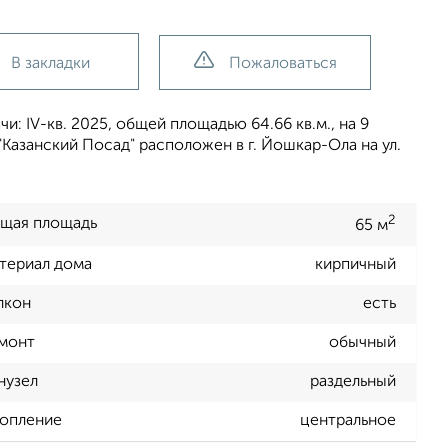
В закладки
Пожаловаться
и: IV-кв. 2025, общей площадью 64.66 кв.м., на 9
Казанский Посад" расположен в г. Йошкар-Ола на ул.
2
щая площадь
65 м
териал дома
кирпичный
лкон
есть
монт
обычный
нузел
раздельный
опление
центральное