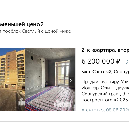
 меньшей ценой
т посёлок Светлый с ценой ниже
2-к квартира, втор
₽
6 200 000
9
мкр. Светлый, Серну
›
Продам квартиру. Ун
Йошкар-Олы — двухко
Сернурский тракт, 9.
построенного в 2025 г
Агентство, 08.08.202