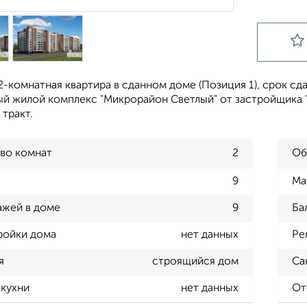
-комнатная квартира в сданном доме (Позиция 1), срок сдач
й жилой комплекс "Микрорайон Светлый" от застройщика "
тракт.
во комнат
2
Об
9
Ма
ажей в доме
9
Ба
ройки дома
нет данных
Ре
я
строящийся дом
Са
кухни
нет данных
От