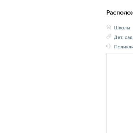
Располо
Школы
Дет. са
Поликл