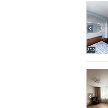
‹
2
/10
‹