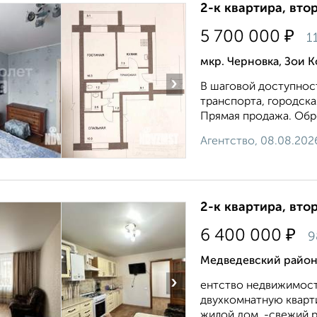
2-к квартира, втор
₽
5 700 000
1
мкр. Черновка, Зои 
›
В шаговой доступнос
транспорта, городска
Прямая продажа. Обре
Агентство, 08.08.202
2-к квартира, втор
₽
6 400 000
9
Медведевский район
›
ентство недвижимост
двухкомнатную кварт
жилой дом, -свежий р