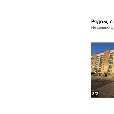
Рядом, с
Недалеко о
‹
2
/2