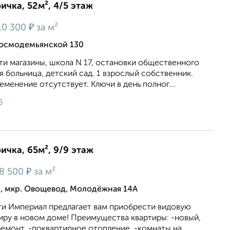
ичка, 52м², 4/5 этаж
₽
10 300
за м²
Космодемьянской 130
ти магазины, школа N 17, остановки общественного
я больница, детский сад. 1 взрослый собственник.
менение отсутствует. Ключи в день полног...
6
ичка, 65м², 9/9 этаж
₽
8 500
за м²
, мкр. Овощевод, Молодёжная 14А
и Империал предлагает вам приобрести видовую
иру в новом доме! Преимущества квартиры: -новый,
емонт, -поквартирное отопление, -комнаты на...