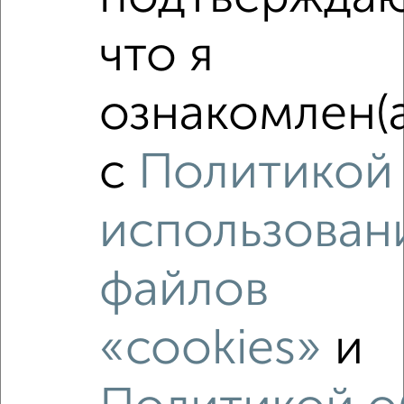
2-к квартира, вторичка, 52м², 4/5 этаж
₽
₽
что я
5 700 000
110 300
за м²
мкр. Черновка, Зои Космодемьянской 130
Агентство, 08.08.2026
ознакомлен(а
с
Политикой
‹
›
использован
2
/2
файлов
2-к квартира, вторичка, 54м², 4/10 этаж
₽
₽
5 599 999
103 800
за м²
мкр. Восточный, Воинов-Интернационалистов 22А
«cookies»
и
Агентство, 07.08.2026