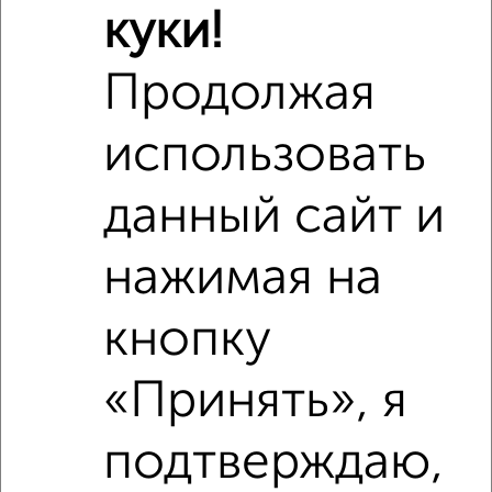
куки!
Продолжая
использовать
данный сайт и
нажимая на
кнопку
Рядом, с меньшей ценой
«Принять», я
Недалеко от 77-й квартал с ценой ниже
подтверждаю,