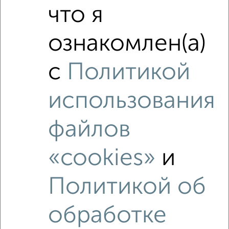
что я
‹
›
ознакомлен(а)
2
/2
с
Политикой
2-к квартира, строящийся дом, 78м², 7/8 этаж
₽
₽
12 408 000
160 000
за м²
использования
ЖК 41-й, Красноармейская 52
Агентство, 10.08.2026
файлов
«cookies»
и
‹
›
Политикой об
обработке
2
/2