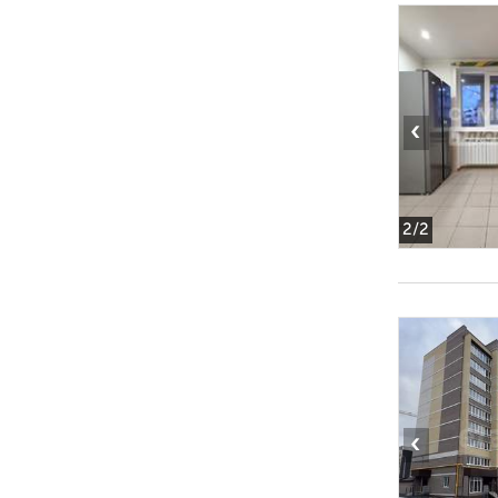
‹
2
/2
‹