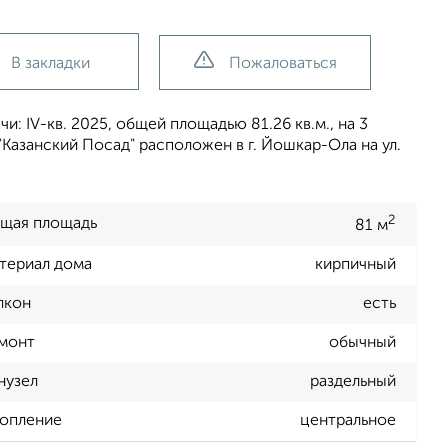
В закладки
Пожаловаться
и: IV-кв. 2025, общей площадью 81.26 кв.м., на 3
Казанский Посад" расположен в г. Йошкар-Ола на ул.
2
щая площадь
81 м
териал дома
кирпичный
лкон
есть
монт
обычный
нузел
раздельный
опление
центральное