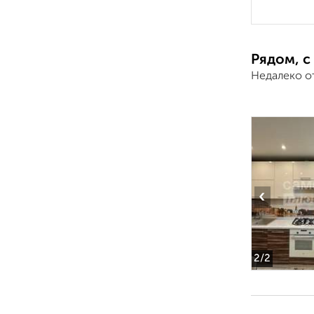
Рядом, с
Недалеко о
‹
2
/2