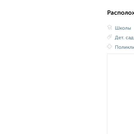
Располо
Школы
Дет. са
Поликл