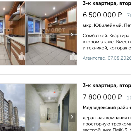
3-к квартира, втор
₽
6 500 000
7
мкр. Юбилейный, Пе
›
Сомбатхей. Квартира
втором этаже. Вмест
и техникой, которая 
Агентство, 07.08.202
3-к квартира, втор
₽
7 800 000
1
Медведевский район
›
деральная компания 
просторную трехкомн
застройщика ПМК-3, г