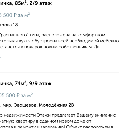
ичка, 85м², 2/9 этаж
₽
6 500
за м²
трова 18
 "распашного" типа, расположена на комфортном
ительная кухня обустроена всей необходимой мебелью
останется в подарок новым собственникам. Дв...
6
ичка, 74м², 9/9 этаж
₽
05 500
за м²
, мкр. Овощевод, Молодёжная 2В
по недвижимости Этажи предлагает Вашему вниманию
атную квартиру в сданном новом доме от
отова к ремонту и заселению! Объект расположен в