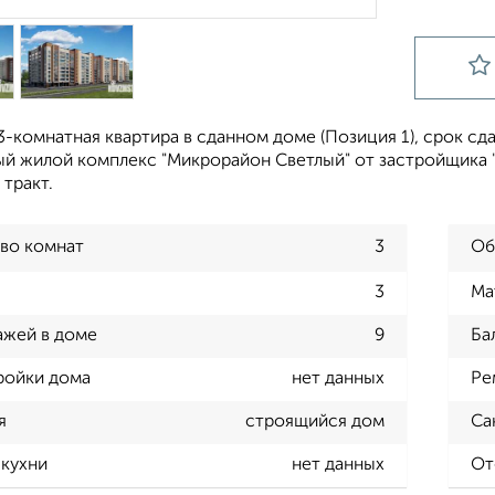
-комнатная квартира в сданном доме (Позиция 1), срок сдач
й жилой комплекс "Микрорайон Светлый" от застройщика "
тракт.
во комнат
3
Об
3
Ма
ажей в доме
9
Ба
ройки дома
нет данных
Ре
я
строящийся дом
Са
кухни
нет данных
От