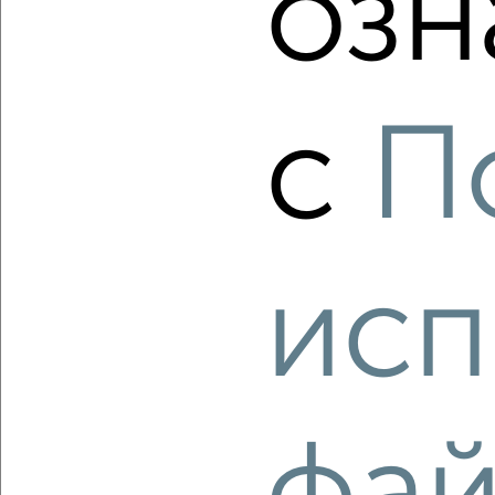
озн
Агентство, 10.08.2026
с
П
‹
›
2
/2
3-к квартира, строящийся дом, 87м², 3/16 этаж
₽
₽
исп
9 765 280
112 000
за м²
Агентство, 10.08.2026
‹
›