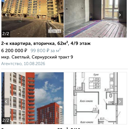
‹
›
2
/2
2-к квартира, вторичка, 62м², 4/9 этаж
₽
₽
6 200 000
99 800
за м²
мкр. Светлый, Сернурский тракт 9
Агентство, 10.08.2026
‹
›
2
/2