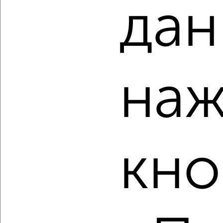
дан
‹
›
наж
2
/2
1-к квартира, вторичка, 35м², 4/9 этаж
₽
₽
5 700 010
162 900
за м²
мкр. Мирный, бульвар Ураева 2
кно
Агентство, 10.08.2026
‹
›