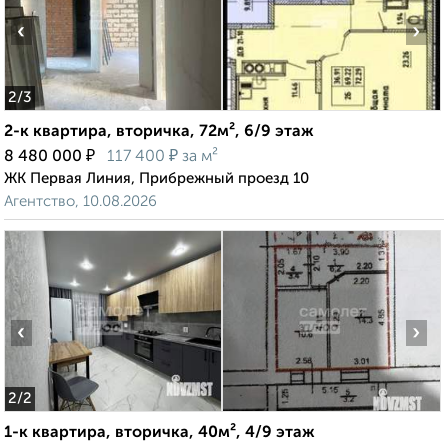
‹
›
2
/3
2-к квартира, вторичка, 72м², 6/9 этаж
₽
₽
8 480 000
117 400
за м²
ЖК Первая Линия, Прибрежный проезд 10
Агентство, 10.08.2026
‹
›
2
/2
1-к квартира, вторичка, 40м², 4/9 этаж