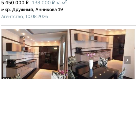
₽
₽
5 450 000
138 000
за м²
мкр. Дружный, Анникова 19
Агентство, 10.08.2026
‹
›
2
/2
4-к квартира, вторичка, 112м², 2/4 этаж
₽
₽
23 900 000
212 700
за м²
Советская 105
Агентство, 10.08.2026
Создайте виртуальный тур по вашему
пространству с VRPazl