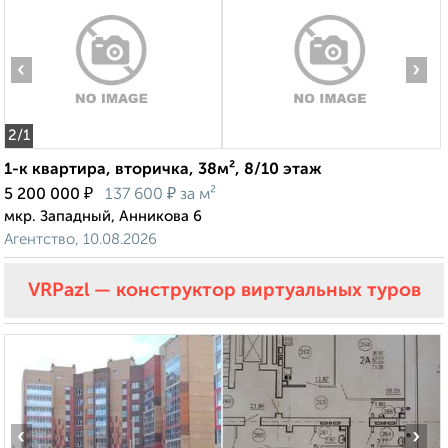
‹
›
2
/1
1-к квартира, вторичка, 38м², 8/10 этаж
₽
₽
5 200 000
137 600
за м²
мкр. Западный, Анникова 6
Агентство, 10.08.2026
VRPazl — конструктор виртуальных туров
‹
›