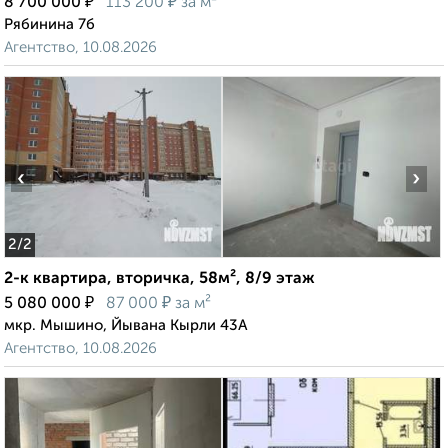
₽
₽
8 700 000
113 200
за м²
Рябинина 7б
Агентство, 10.08.2026
‹
›
2
/2
2-к квартира, вторичка, 58м², 8/9 этаж
₽
₽
5 080 000
87 000
за м²
мкр. Мышино, Йывана Кырли 43А
Агентство, 10.08.2026