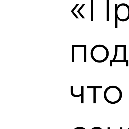
«Пр
2
/10
3-к квартира, вторичка, 102м², 9/9 этаж
₽
₽
11 990 000
117 600
за м²
мкр. Советский, Волкова 68
под
Агентство, 10.08.2026
что
‹
›
2
/2
3-к квартира, вторичка, 104м², 8/9 этаж
₽
₽
10 200 000
98 400
за м²
мкр. Западный, Анникова 10А