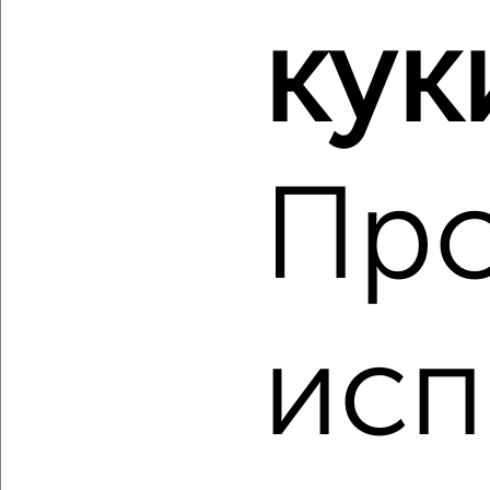
кук
2
/2
1-к квартира, вторичка, 52м², 6/9 этаж
₽
₽
8 500 000
163 500
за м²
Агентство, 10.08.2026
Пр
‹
›
исп
2
/1
2-к квартира, вторичка, 67м², 14/14 этаж
₽
₽
7 150 000
106 700
за м²
мкр. Спортивный, Петрова 25
Агентство, 10.08.2026