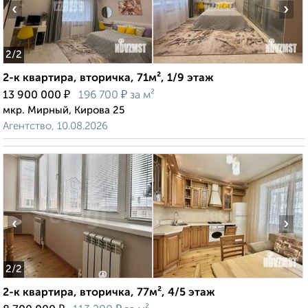
‹
›
2
/2
2-к квартира, вторичка, 71м², 1/9 этаж
₽
₽
13 900 000
196 700
за м²
мкр. Мирный, Кирова 25
Агентство, 10.08.2026
‹
›
2
/2
2-к квартира, вторичка, 77м², 4/5 этаж