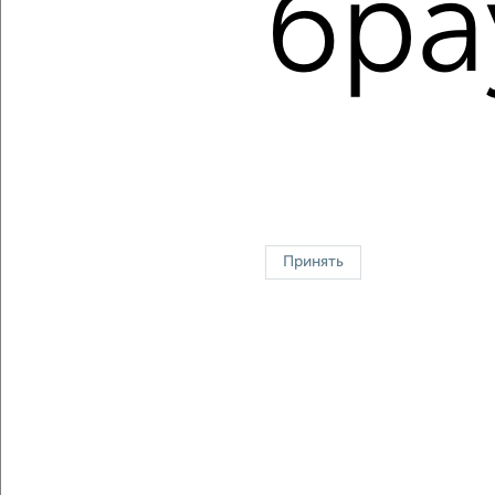
бра
Цена за м2: от
83235
руб. до
213392
руб.
Средняя цена за м2:
127908
руб.
Площадь: от
34
м2 до
112
м2
Средняя площадь:
65
м2
Однокомнатные
Двухкомнатные
Трехкомнатные
4‑комнатные
Квартиры студии
От застройщика
Без посредников
Вторичное жилье
В новостройке
В строящемся доме
В новом доме
Принять
Контакты
Политика конфиденциальности
Пользовательское соглашение
Йошкар-Ола, улица Красноармейская 43
© 2015–2026
Сайт-доска объявлений недвижимости
О проекте
Реклама на портале
Новости
Статьи
Блог
Риэлторы
Агентства
Застройщики
Ипотечный калькулятор
Консультации по недвижимости
Разместить объявление
Скачать приложение
Соцсети (vk.com | t.me | dzen.ru)