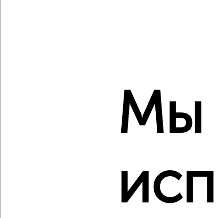
‹
›
Мы
2
/2
1-к квартира, вторичка, 40м², 1/5 этаж
₽
₽
5 100 000
128 500
за м²
мкр. Гомзово, Подольских Курсантов 21а
Агентство, 10.08.2026
исп
‹
›