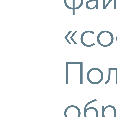
фай
2
/2
1-к квартира, вторичка, 42м², 6/9 этаж
₽
₽
4 757 166
114 300
за м²
«co
мкр. Фестивальный, Западная 11
Агентство, 10.08.2026
Пол
‹
›
2
/2
2-к квартира, вторичка, 67м², 7/9 этаж
обр
₽
₽
10 690 000
159 100
за м²
мкр. Молодёжный, Воскресенский проспект 1А
Агентство, 10.08.2026