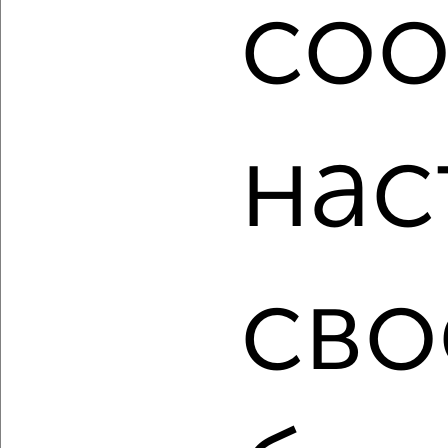
coo
расположением, ценой и другими подробностями.
Подберите подходящую недвижимость из предложений
от собственников, риэлторов, застройщиков и агенств
недвижимости, связаться с ними можно по телефону или
написать сообщение в любом удобном для вас
мессенджере, это безопасно и бесплатно.
нас
Для покупки квартиры доступна ипотека от крупнейших
банков России: СберБанк, ВТБ, Альфа-Банк,
Россельхозбанк, Совкомбанк, Т-Банк, Росбанк, Почта
Банк на сумму от 400 000 до 120 000 000 рублей сроком
до 30 лет.
сво
Сайт работает во многих городах России.
Сколько стоит купить квартиру в Йошкар-Оле?
Цена недвижимости: мин. от
2830000
руб. до макс.
23900000
руб.
Средняя цена:
8314082
руб.