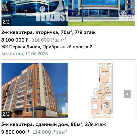
‹
›
2
/2
2-к квартира, вторичка, 70м², 7/9 этаж
₽
₽
8 100 000
116 600
за м²
ЖК Первая Линия, Прибрежный проезд 2
Агентство, 10.08.2026
‹
›
2
/2
3-к квартира, сданный дом, 86м², 2/9 этаж
₽
₽
9 800 000
114 000
за м²