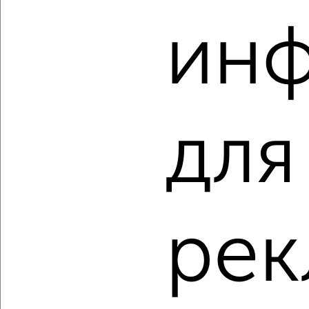
ин
‹
›
2
/2
для
1-к квартира, вторичка, 34м², 4/9 этаж
₽
₽
2 830 000
82 300
за м²
мкр. Кирзавод, Карла Либкнехта 69
Агентство, 10.08.2026
рек
‹
›