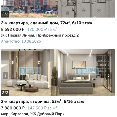
2
/2
2-к квартира, сданный дом, 72м², 6/10 этаж
₽
₽
8 592 000
120 000
за м²
ЖК Первая Линия, Прибрежный проезд 2
Агентство, 10.08.2026
‹
›
2
/2
2-к квартира, вторичка, 53м², 6/16 этаж
₽
₽
7 880 000
147 600
за м²
мкр. Кирзавод, ЖК Дубовый Парк