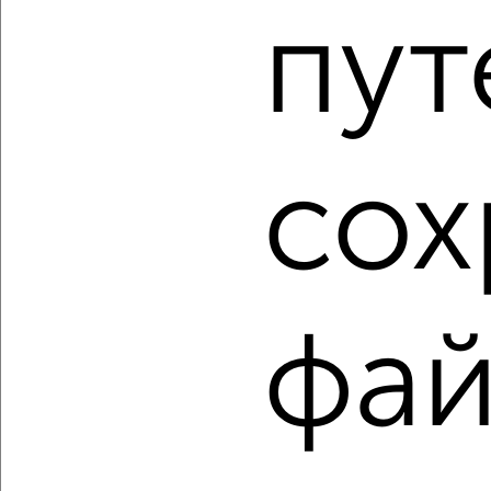
пут
2
/2
1-к квартира, вторичка, 46м², 2/9 этаж
₽
₽
5 235 950
115 000
за м²
мкр. Мирный, бульвар Ураева 8Б
Агентство, 10.08.2026
сох
1 / 11
2
Как купить квартиру, через агентство недвижимости, c
большой кухней от 10 м² в Йошкар-Оле на сайте
Йошкар-Ола-недвижимость?
фай
Используя удобную форму поиска с множеством
фильтров и сортировкой по параметрам, вы можете
подобрать для покупки квартиру, через агентство
недвижимости, c большой кухней от 10 м² в Йошкар-Оле.
Найденные предложения: 626 объявлений, можно
посмотреть в виде списка или на карте, с описанием,