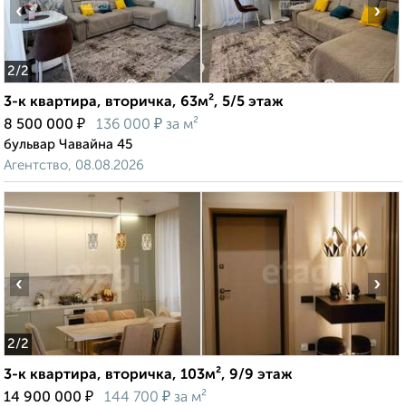
‹
›
2
/2
3-к квартира, вторичка, 63м², 5/5 этаж
₽
₽
8 500 000
136 000
за м²
бульвар Чавайна 45
Агентство, 08.08.2026
‹
›
2
/2
3-к квартира, вторичка, 103м², 9/9 этаж
₽
₽
14 900 000
144 700
за м²