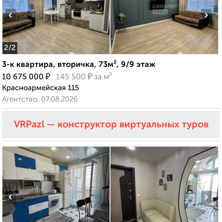
‹
›
2
/2
3-к квартира, вторичка, 73м², 9/9 этаж
₽
₽
10 675 000
145 500
за м²
Красноармейская 115
Агентство, 07.08.2026
VRPazl — конструктор виртуальных туров
‹
›