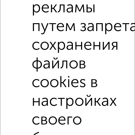
рекламы
Сайт работает во многих городах России.
Сколько стоит купить трехкомнатную квартиру в
Йошкар-Оле?
путем запрет
Цена недвижимости: мин. от
5899999
руб. до макс.
23000000
руб.
сохранения
Средняя цена:
10765499
руб.
файлов
Цена за м2: от
120408
руб. до
196581
руб.
Средняя цена за м2:
143539
руб.
cookies в
Площадь: от
49
м2 до
117
м2
Средняя площадь:
75
м2
настройках
Однокомнатные
Двухкомнатные
Трехкомнатные
4‑комнатные
своего
Квартиры студии
От застройщика
Без посредников
Вторичное жилье
В новостройке
В строящемся доме
В новом доме