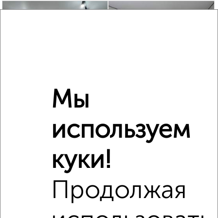
‹
›
2
/2
Мы
3-к квартира, вторичка, 49м², 3/5 этаж
₽
₽
5 899 999
120 500
за м²
используем
мкр. Комсомольский, Красноармейская 46
Агентство, 06.08.2026
куки!
Продолжая
‹
›