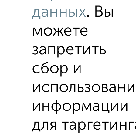
Ола-недвижимость?
данных
. Вы
Используя удобную форму поиска с множеством
фильтров и сортировкой по параметрам, вы можете
подобрать для покупки трехкомнатную квартиру, с
можете
хорошим новым ремонтом, отделкой в Йошкар-Оле.
Найденные предложения: 20 объявлений, можно
запретить
посмотреть в виде списка или на карте, с описанием,
расположением, ценой и другими подробностями.
сбор и
Подберите подходящую недвижимость из предложений
от собственников, риэлторов, застройщиков и агенств
недвижимости, связаться с ними можно по телефону или
использовани
написать сообщение в любом удобном для вас
мессенджере, это безопасно и бесплатно.
информации
Для покупки квартиры доступна ипотека от крупнейших
банков России: СберБанк, ВТБ, Альфа-Банк,
Россельхозбанк, Совкомбанк, Т-Банк, Росбанк, Почта
для таргетинг
Банк на сумму от 400 000 до 120 000 000 рублей сроком
до 30 лет.